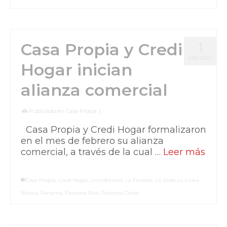
Casa Propia y Credi
1
ABR 2022
Hogar inician
alianza comercial
Publicado en
Casa Propia
|
Casa Propia y Credi Hogar formalizaron
en el mes de febrero su alianza
comercial, a través de la cual …
Leer más
Casa Propia
,
Credi Hogar
,
Inmobiliaria
,
La Floresta
,
La Valdeza
,
Linea
Blanca
,
Panama
,
Panama Este
,
Panama Oeste