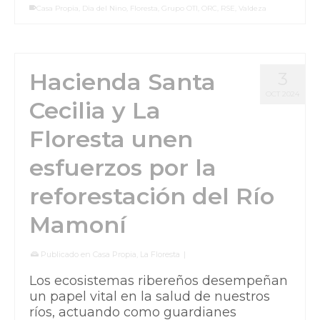
Casa Propia
,
Dia del Nino
,
Floresta
,
Grupo OTI
,
ORC
,
RSE
,
Valdeza
Hacienda Santa
3
OCT 2024
Cecilia y La
Floresta unen
esfuerzos por la
reforestación del Río
Mamoní
Publicado en
Casa Propia
,
La Floresta
|
Los ecosistemas ribereños desempeñan
un papel vital en la salud de nuestros
ríos, actuando como guardianes