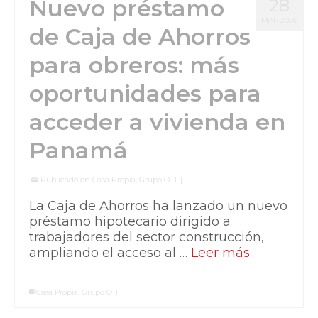
Nuevo préstamo
28
MAR 2026
de Caja de Ahorros
para obreros: más
oportunidades para
acceder a vivienda en
Panamá
Publicado en
Casa Propia
,
Grupo OTI
|
La Caja de Ahorros ha lanzado un nuevo
préstamo hipotecario dirigido a
trabajadores del sector construcción,
ampliando el acceso al …
Leer más
Casa Propia
,
Grupo OTI