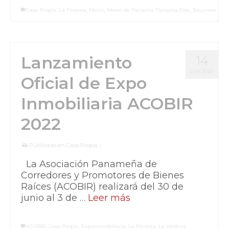
Casa Propia
,
La Floresta
,
Metro
,
Metro de Panama
,
Panama Este
,
Tocumen
Lanzamiento
14
JUN 2022
Oficial de Expo
Inmobiliaria ACOBIR
2022
Publicado en
Casa Propia
|
La Asociación Panameña de
Corredores y Promotores de Bienes
Raíces (ACOBIR) realizará del 30 de
junio al 3 de …
Leer más
ACOBIR
,
Casa Propia
,
Expoinmobiliaria
,
La Floresta
,
La Valdeza