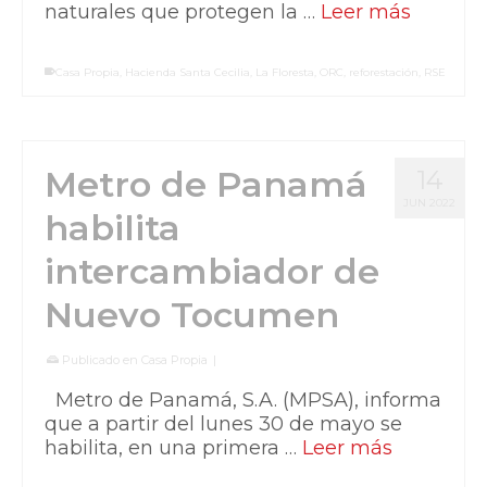
naturales que protegen la …
Leer más
Casa Propia
,
Hacienda Santa Cecilia
,
La Floresta
,
ORC
,
reforestación
,
RSE
Metro de Panamá
14
JUN 2022
habilita
intercambiador de
Nuevo Tocumen
Publicado en
Casa Propia
|
Metro de Panamá, S.A. (MPSA), informa
que a partir del lunes 30 de mayo se
habilita, en una primera …
Leer más