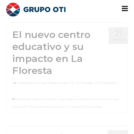
El nuevo centro
21
ABR 2026
educativo y su
impacto en La
Floresta
Publicado en
Casa Propia
,
Grupo OTI
,
La Floresta
,
OTI Proyectos
|
Calidad de Vida en Panamá
,
Casa Propia
,
Educación en Panamá Este
,
Grupo OTI
,
Hacienda Santa Cecilia
,
La Floresta
,
Panama Este