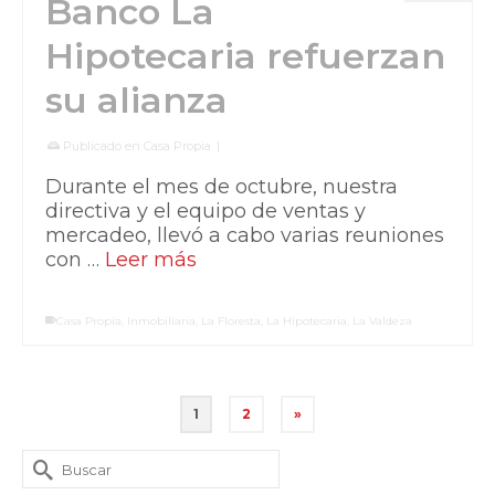
Banco La
Hipotecaria refuerzan
su alianza
Publicado en
Casa Propia
|
Durante el mes de octubre, nuestra
directiva y el equipo de ventas y
mercadeo, llevó a cabo varias reuniones
con …
Leer más
Casa Propia
,
Inmobiliaria
,
La Floresta
,
La Hipotecaria
,
La Valdeza
1
2
»