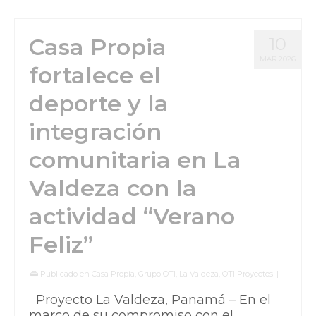
Casa Propia
10
MAR 2026
fortalece el
deporte y la
integración
comunitaria en La
Valdeza con la
actividad “Verano
Feliz”
Publicado en
Casa Propia
,
Grupo OTI
,
La Valdeza
,
OTI Proyectos
|
Proyecto La Valdeza, Panamá – En el
marco de su compromiso con el