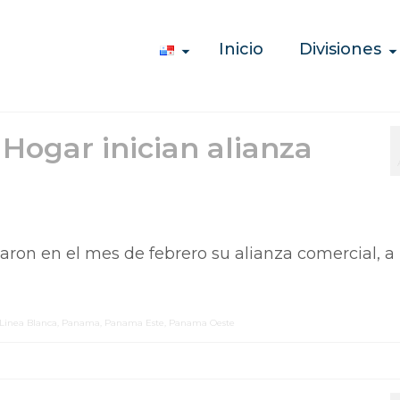
Inicio
Divisiones
 Hogar inician alianza
ron en el mes de febrero su alianza comercial, a
Linea Blanca
,
Panama
,
Panama Este
,
Panama Oeste