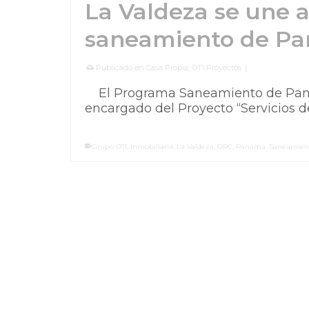
La Valdeza se une 
saneamiento de P
Publicado en
Casa Propia
,
OTI Proyectos
|
El Programa Saneamiento de Panam
encargado del Proyecto “Servicios d
Grupo OTI
,
Inmobiliaria
,
La Valdeza
,
ORC
,
Panama
,
Saneamien