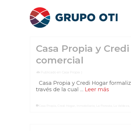
Casa Propia y Credi
comercial
Publicado en
Casa Propia
|
Casa Propia y Credi Hogar formaliza
través de la cual …
Leer más
Casa Propia
,
Credi Hogar
,
Inmobiliaria
,
La Floresta
,
La Valdeza
,