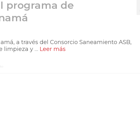
al programa de
anamá
á, a través del Consorcio Saneamiento ASB,
e limpieza y …
Leer más
to