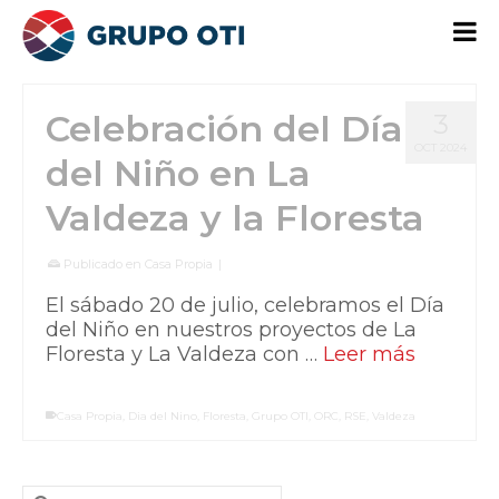
Celebración del Día
3
OCT 2024
del Niño en La
Valdeza y la Floresta
Publicado en
Casa Propia
|
El sábado 20 de julio, celebramos el Día
del Niño en nuestros proyectos de La
Floresta y La Valdeza con …
Leer más
Casa Propia
,
Dia del Nino
,
Floresta
,
Grupo OTI
,
ORC
,
RSE
,
Valdeza