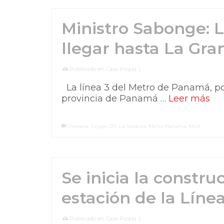
Ministro Sabonge: L
llegar hasta La Gra
Publicado en
Casa Propia
|
La línea 3 del Metro de Panamá, pod
provincia de Panamá …
Leer más
Chorrera
,
Grupo OTI
,
La Valdeza
,
Metro Panama
,
MIVI
Se inicia la constru
estación de la Líne
Publicado en
Casa Propia
|