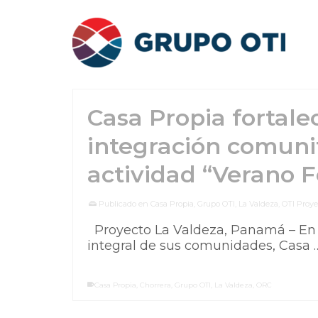
Casa Propia fortalec
integración comunit
actividad “Verano F
Publicado en
Casa Propia
,
Grupo OTI
,
La Valdeza
,
OTI Proye
Proyecto La Valdeza, Panamá – En 
integral de sus comunidades, Casa
Casa Propia
,
Chorrera
,
Grupo OTI
,
La Valdeza
,
ORC