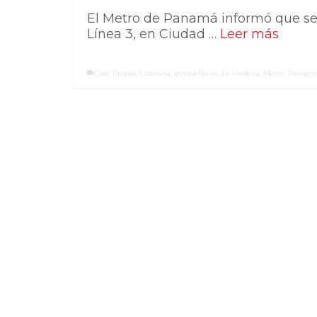
El Metro de Panamá informó que se i
Línea 3, en Ciudad …
Leer más
Casa Propia
,
Chorrera
,
Inmobiliaria
,
La Valdeza
,
Metro
,
Panam