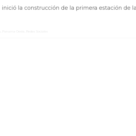
nició la construcción de la primera estación de l
a
,
Panama Oeste
,
Redes Sociales