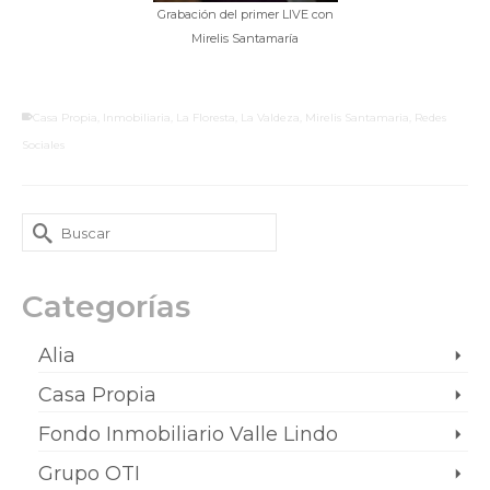
Grabación del primer LIVE con
Mirelis Santamaría
Casa Propia
,
Inmobiliaria
,
La Floresta
,
La Valdeza
,
Mirelis Santamaria
,
Redes
Sociales
Categorías
Alia
Casa Propia
Fondo Inmobiliario Valle Lindo
Grupo OTI