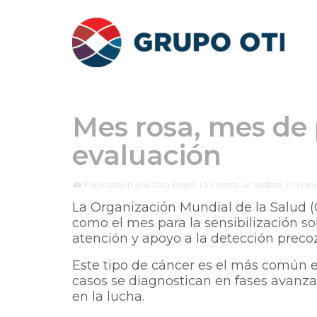
Mes rosa, mes de 
evaluación
Publicado en
Alia
,
Casa Propia
,
La Floresta
,
La Valdeza
,
OTI Pro
La Organización Mundial de la Salud 
como el mes para la sensibilización s
atención y apoyo a la detección preco
Este tipo de cáncer es el más común e
casos se diagnostican en fases avanza
en la lucha.