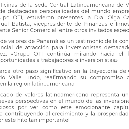
ficinas de la sede Central Latinoamericana de V
a de destacadas personalidades del mundo empres
po OTI, estuvieron presentes la Dra. Olga Can
nuel Batista, vicepresidente de Finanzas e Inno
dente Senior Comercial, entre otros invitados espec
sa de valores de Panamá es un testimonio de la con
ial de atracción para inversionistas destacad
rez, «Grupo OTI continúa mirando hacia el f
portunidades a trabajadores e inversionistas».
ca otro paso significativo en la trayectoria de
io Valle Lindo, reafirmando su compromiso 
 en la región latinoamericana.
cado de valores latinoamericano representa un
evas perspectivas en el mundo de las inversione
nsiosos por ver cómo este emocionante capít
a contribuyendo al crecimiento y la prosperidad
or este hito tan importante!