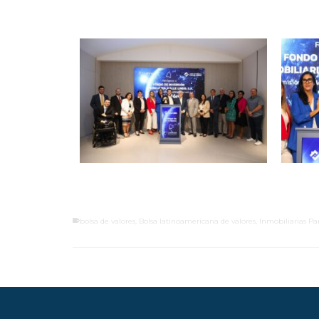
bolsa de valores
,
Bolsa latinoamericana de valores
,
Inmobiliarias P