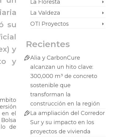
n un
La Floresta
aria
La Valdeza
ró su
OTI Proyectos
icial
Recientes
ex) y
Alia y CarbonCure
to y
alcanzan un hito clave:
300,000 m³ de concreto
sostenible que
transforman la
ámbito
construcción en la región
ersión
La ampliación del Corredor
 en el
 Bolsa
Sur y su impacto en los
ulo de
proyectos de vivienda