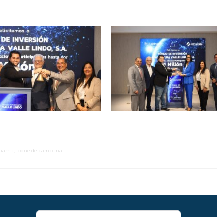
anamá
,
Toque de campana