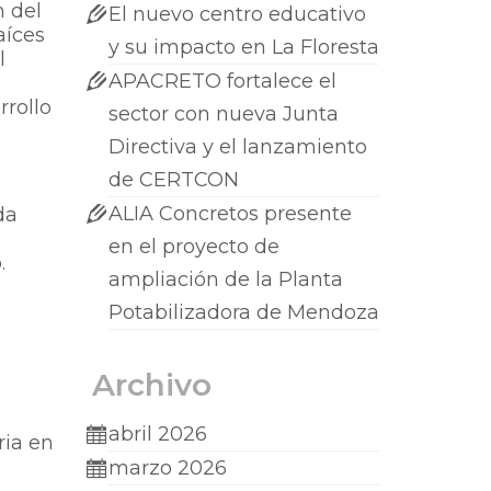
n del
El nuevo centro educativo
aíces
y su impacto en La Floresta
l
APACRETO fortalece el
rrollo
sector con nueva Junta
Directiva y el lanzamiento
de CERTCON
ALIA Concretos presente
da
en el proyecto de
.
ampliación de la Planta
Potabilizadora de Mendoza
Archivo
abril 2026
ria en
marzo 2026