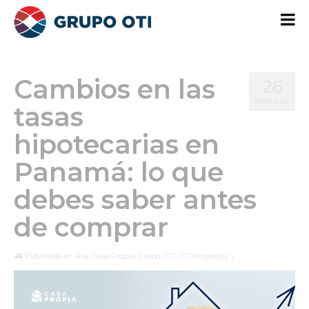
Cambios en las
26
MAR 2026
tasas
hipotecarias en
Panamá: lo que
debes saber antes
de comprar
Publicado en
Alia
,
Casa Propia
,
Grupo OTI
,
OTI Proyectos
|